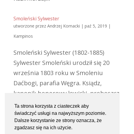
Smoleński Sylwester
utworzone przez
Andrzej Kornacki
|
paź 5, 2019
|
Kampinos
Smoleński Sylwester (1802-1885)
Sylwester Smoleński urodził się 20
września 1803 roku w Smoleniu
Daćbogi, parafia Węgra. Ksiądz,
kanonik honorowy łowicki, proboszcz
parafii Kampinos. Był synem
Ta strona korzysta z ciasteczek aby
Mateusza i Franciszki ze Smoleńskich.
świadczyć usługi na najwyższym poziomie.
Dalsze korzystanie ze strony oznacza, że
Ojciec był dziedzicem majątku
zgadzasz się na ich użycie.
Smoleń...