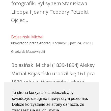
fotografik. Był synem Stanisława
Lilpopa i Joanny Teodory Petzold.
Ojciec...
Bojasiński Michał
utworzone przez
Andrzej Kornacki
|
paź 24, 2020
|
Grodzisk Mazowiecki
Bojasiński Michał (1839-1894) Aleksy
Michał Bojasiński urodził się 16 lipca
1839 roku w Warszawie. Lekarz,
założyciel zakładu wodoleczniczego w
Ta strona korzysta z ciasteczek aby
Jordanowicach. Był synem Franciszka
świadczyć usługi na najwyższym poziomie.
Dalsze korzystanie ze strony oznacza, że
Ksawerego i Franciszki Józefy
zgadzasz się na ich użycie.