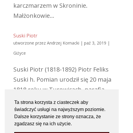
karczmarzem w Skroninie.
Małżonkowie...
Suski Piotr
utworzone przez
Andrzej Kornacki
|
paź 3, 2019
|
Giżyce
Suski Piotr (1818-1892) Piotr Feliks
Suski h. Pomian urodził się 20 maja
1818 roku w Turowicach, parafia
Jasieniec, pow. grójecki. Właściciel
Ta strona korzysta z ciasteczek aby
dóbr Giżyce i Ruszki. Był synem
świadczyć usługi na najwyższym poziomie.
Dalsze korzystanie ze strony oznacza, że
Wiktora i Anny Tąkiel h. Korczak.
zgadzasz się na ich użycie.
Dwukrotnie żonaty; dnia 16 lipca 1843