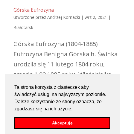
Górska Eufrozyna
utworzone przez
Andrzej Kornacki
|
wrz 2, 2021
|
Białotarsk
Górska Eufrozyna (1804-1885)
Eufrozyna Benigna Górska h. Świnka
urodziła się 11 lutego 1804 roku,
zmarła 1.09.1885 roku. Właścicielka
ziemska dóbr Zawada w pow.
Ta strona korzysta z ciasteczek aby
gostynińskim. Córka Norberta
świadczyć usługi na najwyższym poziomie.
Dalsze korzystanie ze strony oznacza, że
Zielińskiego i Kazimiery z Zielińskich.
zgadzasz się na ich użycie.
Ojciec był członkiem Zgromadzenia...
Akceptuję