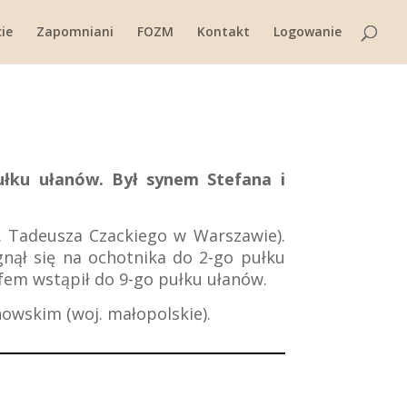
ie
Zapomniani
FOZM
Kontakt
Logowanie
pułku ułanów. Był synem Stefana i
. Tadeusza Czackiego w Warszawie).
gnął się na ochotnika do 2-go pułku
fem wstąpił do 9-go pułku ułanów.
howskim (woj. małopolskie).