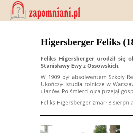
Higersberger Feliks (
Feliks Higersberger urodził się
Stanisławy Ewy z Ossowskich.
W 1909 był absolwentem Szkoły Rea
Ukończył studia rolnicze w Warszaw
ułanów. Po śmierci ojca przejął go
Feliks Higersberger zmarł 8 sierpn