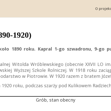
O projekc
1890-1920)
 około 1890 roku. Kapral 1-go szwadronu, 9-go 
lnej Witolda Wróblewskiego (obecnie XXVII LO im
skiej Wyższej Szkole Rolniczej. W 1918 roku zacią
spodarstwo w Piotrowie. W 1920 razem z bratem Józe
ia 1920 roku, podczas szarży pod Kulikowem Radziec
Grób, stan obecny