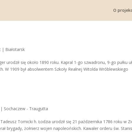
O projekc
2
|
Białotarsk
rger urodził się około 1890 roku. Kapral 1-go szwadronu, 9-go pułku 
ch. W 1909 był absolwentem Szkoły Realnej Witolda Wróblewskiego
|
Sochaczew - Traugutta
 Tadeusz Tomicki h. Łodzia urodził się 21 października 1786 roku w Z
rał brygady, żołnierz wojen napoleońskich. Kawaler orderu św. Stani