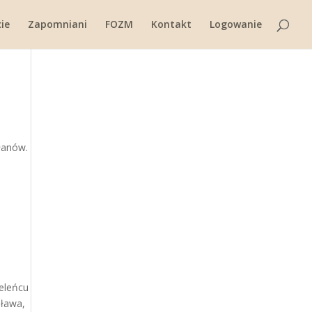
ie
Zapomniani
FOZM
Kontakt
Logowanie
ułanów.
ieleńcu
sława,