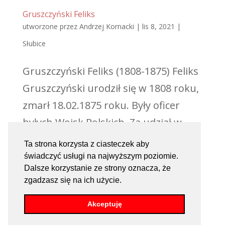
Gruszczyński Feliks
utworzone przez
Andrzej Kornacki
|
lis 8, 2021
|
Słubice
Gruszczyński Feliks (1808-1875) Feliks
Gruszczyński urodził się w 1808 roku,
zmarł 18.02.1875 roku. Były oficer
byłych Wojsk Polskich. Za udział w
powstaniu jego majątek został
Ta strona korzysta z ciasteczek aby
skonfiskowany, a on musiał wyjechał
świadczyć usługi na najwyższym poziomie.
Dalsze korzystanie ze strony oznacza, że
z Królestwa na emigrację. Po
zgadzasz się na ich użycie.
powrocie do ojczyzny ok....
Akceptuję