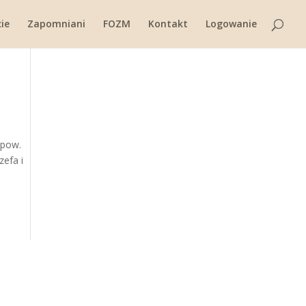
ie
Zapomniani
FOZM
Kontakt
Logowanie
 pow.
zefa i