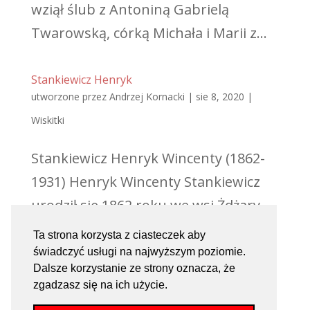
wziął ślub z Antoniną Gabrielą
Twarowską, córką Michała i Marii z...
Stankiewicz Henryk
utworzone przez
Andrzej Kornacki
|
sie 8, 2020
|
Wiskitki
Stankiewicz Henryk Wincenty (1862-
1931) Henryk Wincenty Stankiewicz
urodził się 1862 roku we wsi Żdżary
pow. rawski w gub. piotrkowskiej,
Ta strona korzysta z ciasteczek aby
zmarł 26.09.1931 roku w Wiskitkach.
świadczyć usługi na najwyższym poziomie.
Dalsze korzystanie ze strony oznacza, że
Ksiądz, proboszcz par. Wiskitki. Był
zgadzasz się na ich użycie.
synem Antoniego i Magdaleny z