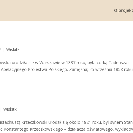
O projekc
2
|
Wiskitki
howska urodziła się w Warszawie w 1837 roku, była córką Tadeusza i
u Apelacyjnego Królestwa Polskiego. Zamężna; 25 września 1858 rok
|
Wiskitki
stachiusz) Krzeczkowski urodził się około 1821 roku, był synem Stan
ciec Konstantego Krzeczkowskiego – działacza oświatowego, wykłado