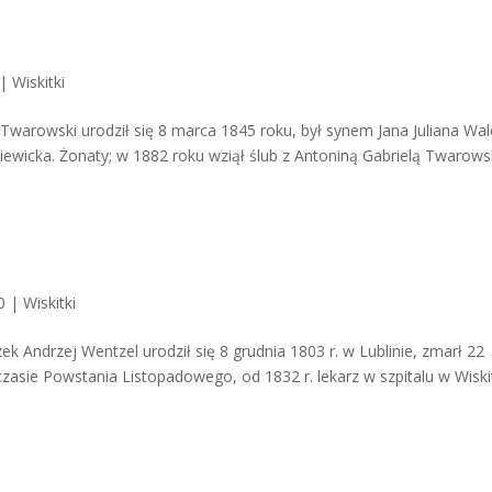
|
Wiskitki
warowski urodził się 8 marca 1845 roku, był synem Jana Juliana Wal
ewicka. Żonaty; w 1882 roku wziął ślub z Antoniną Gabrielą Twarows
0
|
Wiskitki
k Andrzej Wentzel urodził się 8 grudnia 1803 r. w Lublinie, zmarł 22
zasie Powstania Listopadowego, od 1832 r. lekarz w szpitalu w Wiski