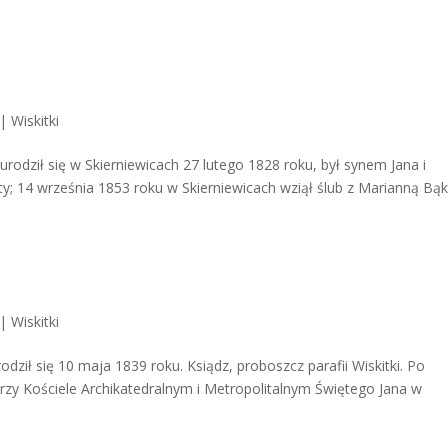
|
Wiskitki
dził się w Skierniewicach 27 lutego 1828 roku, był synem Jana i
ty; 14 września 1853 roku w Skierniewicach wziął ślub z Marianną B
|
Wiskitki
ił się 10 maja 1839 roku. Ksiądz, proboszcz parafii Wiskitki. Po
zy Kościele Archikatedralnym i Metropolitalnym Świętego Jana w