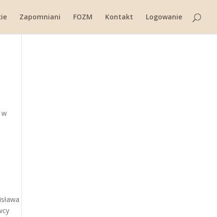
ie
Zapomniani
FOZM
Kontakt
Logowanie
u w
isława
wcy