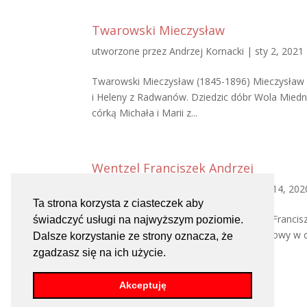
Twarowski Mieczysław
utworzone przez
Andrzej Kornacki
|
sty 2, 2021
Twarowski Mieczysław (1845-1896) Mieczysław T
i Heleny z Radwanów. Dziedzic dóbr Wola Miedni
córką Michała i Marii z...
Wentzel Franciszek Andrzej
utworzone przez
Andrzej Kornacki
|
gru 14, 202
Ta strona korzysta z ciasteczek aby
Wentzel Franciszek Andrzej (1803-1881) Francisze
świadczyć usługi na najwyższym poziomie.
grudnia 1881 w Wiskitkach. Lekarz wojskowy w c
Dalsze korzystanie ze strony oznacza, że
Był synem Antoniego i Anny...
zgadzasz się na ich użycie.
Akceptuję