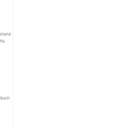
eriana
ką,
tkach.