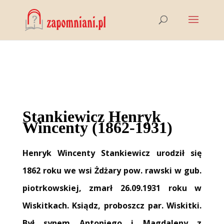
Stankiewicz Henryk
Wincenty (1862-1931)
Henryk Wincenty Stankiewicz urodził się
1862 roku we wsi Żdżary pow. rawski w gub.
piotrkowskiej, zmarł 26.09.1931 roku w
Wiskitkach. Ksiądz, proboszcz par. Wiskitki.
Był synem Antoniego i Magdaleny z