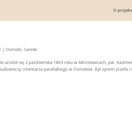
O projekc
2
|
Osmolin
,
Sanniki
i urodził się 2 października 1863 roku w Mirosławicach, par. Kazimie
Budowniczy cmentarza parafialnego w Osmolinie. Był synem Józefa i R