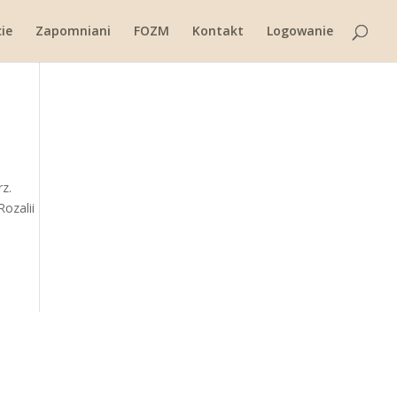
ie
Zapomniani
FOZM
Kontakt
Logowanie
rz.
ozalii