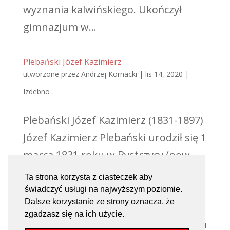
wyznania kalwińskiego. Ukończył
gimnazjum w...
Plebański Józef Kazimierz
utworzone przez
Andrzej Kornacki
|
lis 14, 2020
|
Izdebno
Plebański Józef Kazimierz (1831-1897)
Józef Kazimierz Plebański urodził się 1
marca 1831 roku w Bystrzycy (pow.
mogilnieński). Historyk, profesor
Ta strona korzysta z ciasteczek aby
Szkoły Głównej Warszawskiej,
świadczyć usługi na najwyższym poziomie.
Dalsze korzystanie ze strony oznacza, że
encyklopedysta. Był synem Jana i
zgadzasz się na ich użycie.
Katarzyny. W 1858 r. w Krzycku Małym