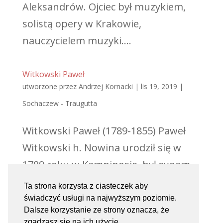
Aleksandrów. Ojciec był muzykiem,
solistą opery w Krakowie,
nauczycielem muzyki....
Witkowski Paweł
utworzone przez
Andrzej Kornacki
|
lis 19, 2019
|
Sochaczew - Traugutta
Witkowski Paweł (1789-1855) Paweł
Witkowski h. Nowina urodził się w
1789 roku w Kampinosie, był synem
Kajetana i Franciszki z Zembrzyckich.
Ta strona korzysta z ciasteczek aby
Lekarz – chirurg. Żonaty; 16 stycznia
świadczyć usługi na najwyższym poziomie.
Dalsze korzystanie ze strony oznacza, że
1815 roku w Błoniu wziął ślub z
zgadzasz się na ich użycie.