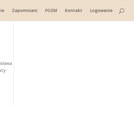
ie
Zapomniani
FOZM
Kontakt
Logowanie
isława
wcy