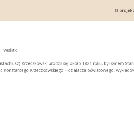
O projekc
|
Wiskitki
stachiusz) Krzeczkowski urodził się około 1821 roku, był synem Stan
ciec Konstantego Krzeczkowskiego – działacza oświatowego, wykłado