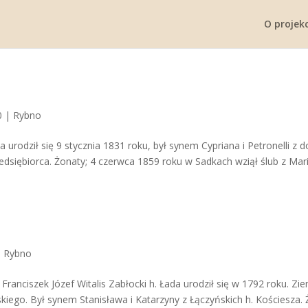
O projekc
0
|
Rybno
a urodził się 9 stycznia 1831 roku, był synem Cypriana i Petronelli z
zedsiębiorca. Żonaty; 4 czerwca 1859 roku w Sadkach wziął ślub z Mar
|
Rybno
Franciszek Józef Witalis Zabłocki h. Łada urodził się w 1792 roku. Zie
kiego. Był synem Stanisława i Katarzyny z Łączyńskich h. Kościesza. 