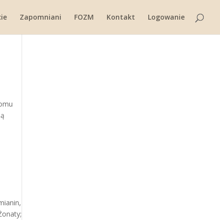
ie
Zapomniani
FOZM
Kontakt
Logowanie
 domu
ią
mianin,
Żonaty;