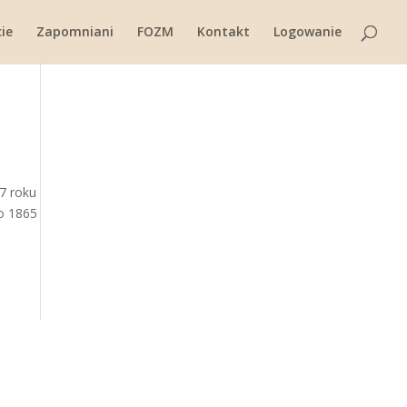
ie
Zapomniani
FOZM
Kontakt
Logowanie
87 roku
ło 1865