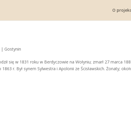
O projekc
|
Gostynin
urodził się w 1831 roku w Berdyczowie na Wołyniu; zmarł 27 marca 18
1863 r. Był synem Sylwestra i Apolonii ze Ścisławskich. Żonaty; oko