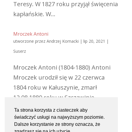
Teresy. W 1827 roku przyjął święcenia
kapłańskie. W...
Mroczek Antoni
utworzone przez
Andrzej Kornacki
|
lip 20, 2021
|
Suserz
Mroczek Antoni (1804-1880) Antoni
Mroczek urodził się w 22 czerwca
1804 roku w Kałuszynie, zmarł
12.08.1880 roku w Szczawinie
Kościelnym. Wikariusz klasztoru po-
Ta strona korzysta z ciasteczek aby
reformackiego w Szczawinie
świadczyć usługi na najwyższym poziomie.
Dalsze korzystanie ze strony oznacza, że
Kościelnym. Święcenia kapłańskie
zgadzasz się na ich użycie.