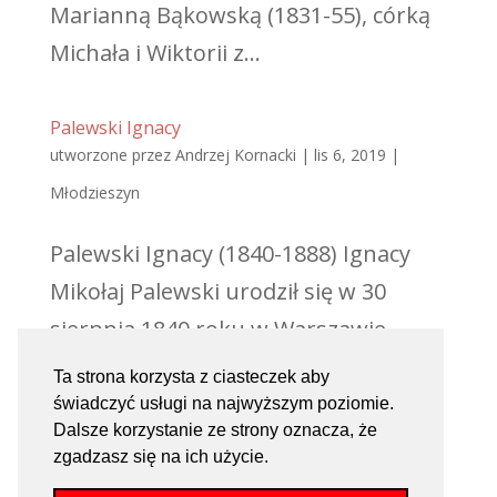
Marianną Bąkowską (1831-55), córką
Michała i Wiktorii z...
Palewski Ignacy
utworzone przez
Andrzej Kornacki
|
lis 6, 2019
|
Młodzieszyn
Palewski Ignacy (1840-1888) Ignacy
Mikołaj Palewski urodził się w 30
sierpnia 1840 roku w Warszawie.
Pisarz gminny w Młodzieszynie. Był
Ta strona korzysta z ciasteczek aby
synem Michała, czeladnika
świadczyć usługi na najwyższym poziomie.
Dalsze korzystanie ze strony oznacza, że
blacharskiego i Marianny z
zgadzasz się na ich użycie.
Sapińskich. Żonaty; 29 stycznia 1868