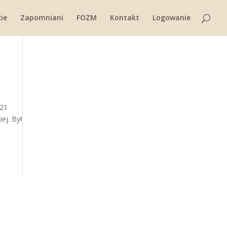
ie
Zapomniani
FOZM
Kontakt
Logowanie
 21
ej. Był