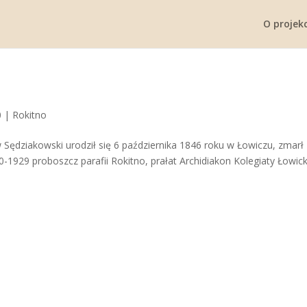
O projekc
0
|
Rokitno
ędziakowski urodził się 6 października 1846 roku w Łowiczu, zmarł
-1929 proboszcz parafii Rokitno, prałat Archidiakon Kolegiaty Łowicki