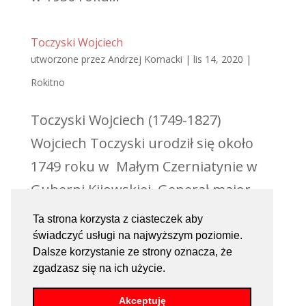
Toczyski Wojciech
utworzone przez
Andrzej Kornacki
|
lis 14, 2020
|
Rokitno
Toczyski Wojciech (1749-1827)
Wojciech Toczyski urodził się około
1749 roku w Małym Czerniatynie w
Guberni Kijowskiej. Generał major
ziemiański milicji sandomierskiej w
Ta strona korzysta z ciasteczek aby
czasie powstania kościuszkowskiego.
świadczyć usługi na najwyższym poziomie.
Dalsze korzystanie ze strony oznacza, że
Był synem Kazimierza i Domicelli
zgadzasz się na ich użycie.
(Dominiki) z Bielskich....
Akceptuję