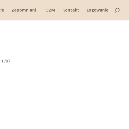
ie
Zapomniani
FOZM
Kontakt
Logowanie
w 1787