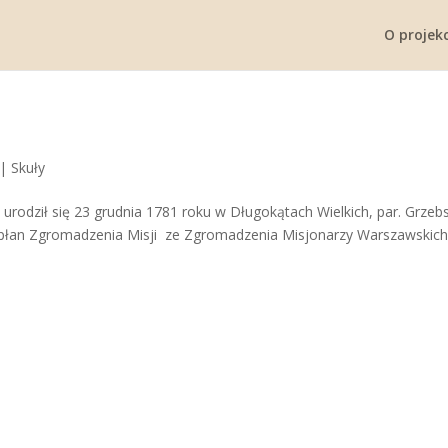
O projekc
|
Skuły
odził się 23 grudnia 1781 roku w Długokątach Wielkich, par. Grzebs
Kapłan Zgromadzenia Misji ze Zgromadzenia Misjonarzy Warszawskich