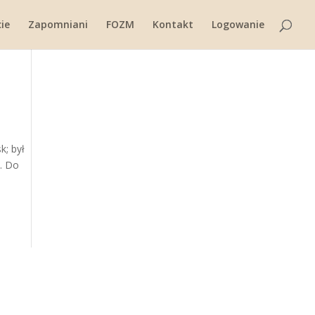
ie
Zapomniani
FOZM
Kontakt
Logowanie
k; był
. Do