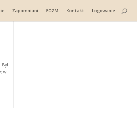
ie
Zapomniani
FOZM
Kontakt
Logowanie
. Był
y; w