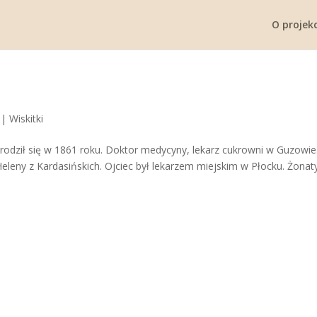
O projekc
|
Wiskitki
odził się w 1861 roku. Doktor medycyny, lekarz cukrowni w Guzowie
eleny z Kardasińskich. Ojciec był lekarzem miejskim w Płocku. Żonat