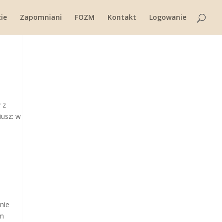
ie
Zapomniani
FOZM
Kontakt
Logowanie
 z
iusz: w
nie
em