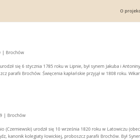
O projekc
0
|
Brochów
urodził się 6 stycznia 1785 roku w Lipnie, był synem Jakuba i Antoniny
zcz parafii Brochów. Święcenia kapłańskie przyjął w 1808 roku. Wikar
19
|
Brochów
nio (Czerniewski) urodził się 10 września 1820 roku w Latowiczu (obec
z, kanonik kolegiaty łowickiej, proboszcz parafii Brochów. Był Syn