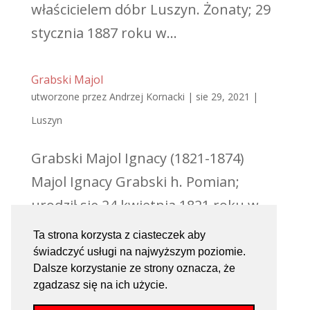
właścicielem dóbr Luszyn. Żonaty; 29
stycznia 1887 roku w...
Grabski Majol
utworzone przez
Andrzej Kornacki
|
sie 29, 2021
|
Luszyn
Grabski Majol Ignacy (1821-1874)
Majol Ignacy Grabski h. Pomian;
urodził się 24 kwietnia 1821 roku w
Bryszkach par. Góra św. Małgorzaty;
Ta strona korzysta z ciasteczek aby
zmarł 30.06.1874 roku w Luszynie.
świadczyć usługi na najwyższym poziomie.
Dalsze korzystanie ze strony oznacza, że
Ziemianin, właściciel dóbr Luszyn i
zgadzasz się na ich użycie.
Wola Stępowska. Był synem