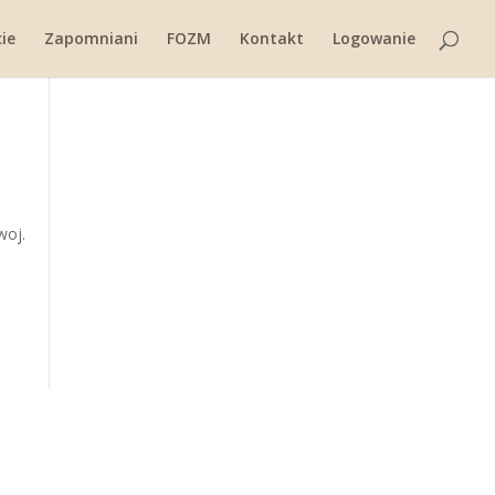
ie
Zapomniani
FOZM
Kontakt
Logowanie
woj.