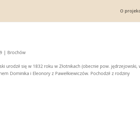
O projekc
19
|
Brochów
ki urodził się w 1832 roku w Złotnikach (obecnie pow. jędrzejowski, 
synem Dominika i Eleonory z Pawełkiewiczów. Pochodził z rodziny