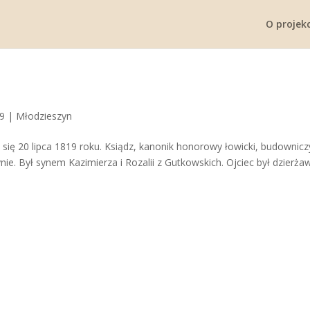
O projekc
19
|
Młodzieszyn
 się 20 lipca 1819 roku. Ksiądz, kanonik honorowy łowicki, budownicz
. Był synem Kazimierza i Rozalii z Gutkowskich. Ojciec był dzierża