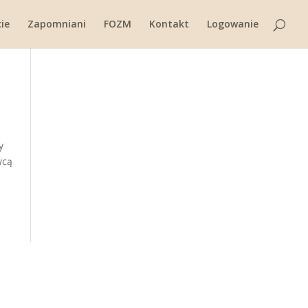
ie
Zapomniani
FOZM
Kontakt
Logowanie
y
wcą