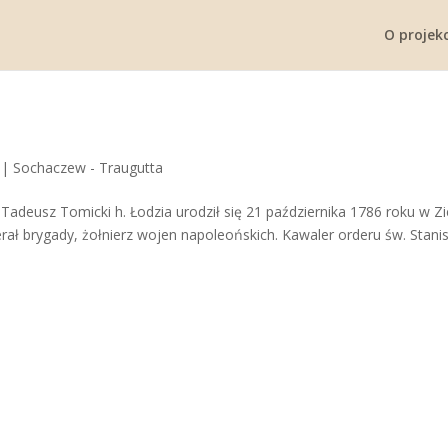
O projekc
|
Sochaczew - Traugutta
 Tadeusz Tomicki h. Łodzia urodził się 21 października 1786 roku w Z
rał brygady, żołnierz wojen napoleońskich. Kawaler orderu św. Stani