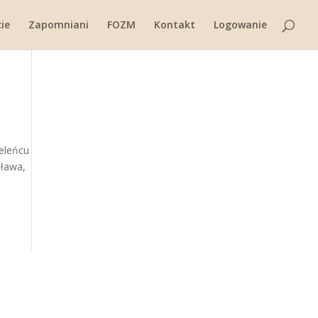
ie
Zapomniani
FOZM
Kontakt
Logowanie
ieleńcu
sława,