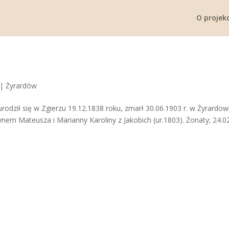
O projekc
|
Żyrardów
urodził się w Zgierzu 19.12.1838 roku, zmarł 30.06.1903 r. w Żyrardow
nem Mateusza i Marianny Karoliny z Jakobich (ur.1803). Żonaty; 24.0