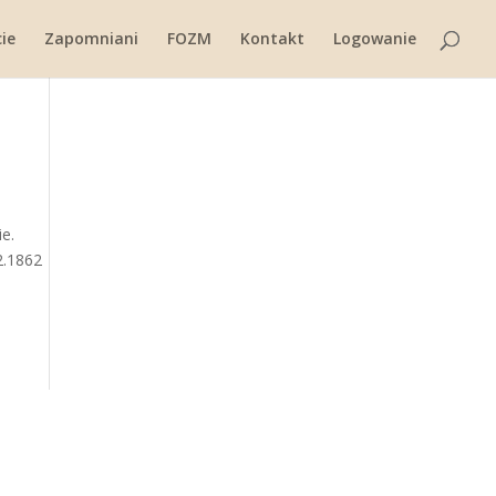
ie
Zapomniani
FOZM
Kontakt
Logowanie
ie.
2.1862