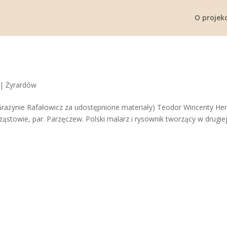
O projekc
|
Żyrardów
 Grażynie Rafałowicz za udostępnione materiały) Teodor Wincenty He
rząstowie, par. Parzęczew. Polski malarz i rysownik tworzący w drugie