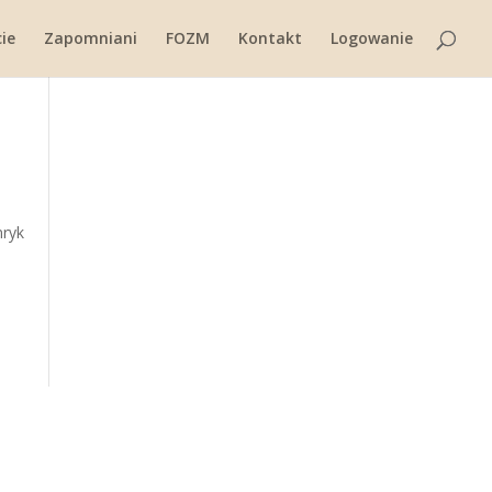
ie
Zapomniani
FOZM
Kontakt
Logowanie
nryk
j