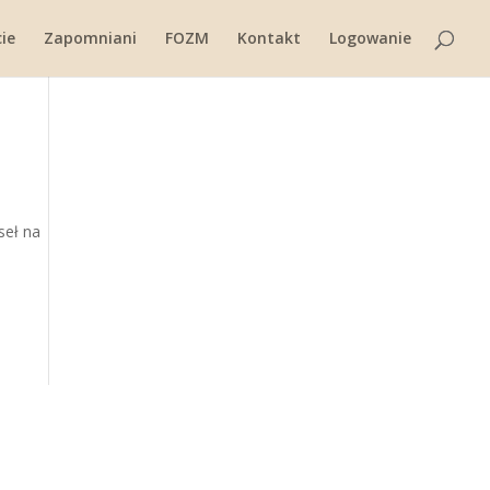
ie
Zapomniani
FOZM
Kontakt
Logowanie
seł na