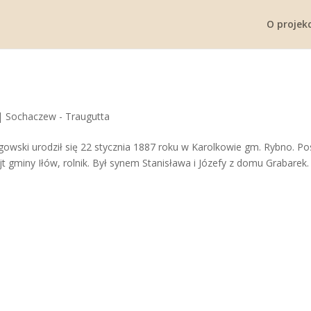
O projekc
|
Sochaczew - Traugutta
owski urodził się 22 stycznia 1887 roku w Karolkowie gm. Rybno. Po
t gminy Iłów, rolnik. Był synem Stanisława i Józefy z domu Grabarek.