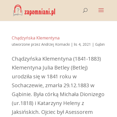
Chądzyńska Klementyna
utworzone przez
Andrzej Kornacki
|
lis 4, 2021
|
Gąbin
Chądzyńska Klementyna (1841-1883)
Klementyna Julia Betley (Betlej)
urodziła się w 1841 roku w
Sochaczewie, zmarła 29.12.1883 w
Gąbinie. Była córką Michała Dionizego
(ur.1818) i Katarzyny Heleny z
Jaksińskich. Ojciec był Asessorem