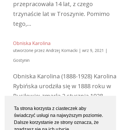
przepracowała 14 lat, z czego
trzynaście lat w Troszynie. Pomimo
tego,...
Obniska Karolina
utworzone przez
Andrzej Kornacki
|
wrz 9, 2021
|
Gostynin
Obniska Karolina (1888-1928) Karolina
Rybińska urodziła się w 1888 roku w
Rusiłowie; zmarła 2 stycznia 1928
roku w Gostyninie. Nauczycielka,
Ta strona korzysta z ciasteczek aby
przełożona Gimnazjum Żeńskiego im.
świadczyć usługi na najwyższym poziomie.
Dalsze korzystanie ze strony oznacza, że
Narcyzy Żmichowskiej w Gostyninie.
zgadzasz się na ich użycie.