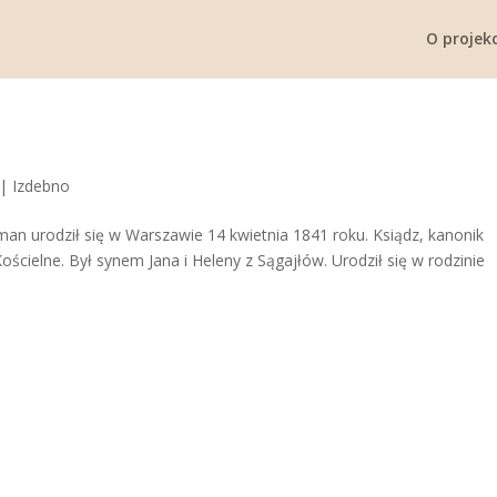
O projekc
|
Izdebno
an urodził się w Warszawie 14 kwietnia 1841 roku. Ksiądz, kanonik
cielne. Był synem Jana i Heleny z Sągajłów. Urodził się w rodzinie
.