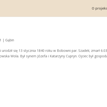
O projekc
1
|
Gąbin
urodził się 13 stycznia 1840 roku w Bobowni par. Szadek; zmarł 6.0
ulowska Wola. Był synem Józefa i Katarzyny Cupryn. Ojciec był gospo