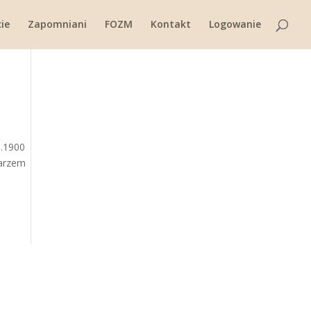
ie
Zapomniani
FOZM
Kontakt
Logowanie
3.1900
darzem