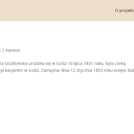
O projekc
2
|
Kamion
a Gozdowska urodziła się w Łodzi 10 lipca 1831 roku, była córką
był kasjerem w Łodzi. Zamężna; dnia 12 stycznia 1853 roku wzięła ślu