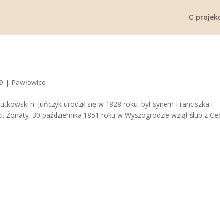
O projekc
19
|
Pawłowice
utkowski h. Juńczyk urodził się w 1828 roku, był synem Franciszka i
i. Żonaty, 30 października 1851 roku w Wyszogrodzie wziął ślub z Cec