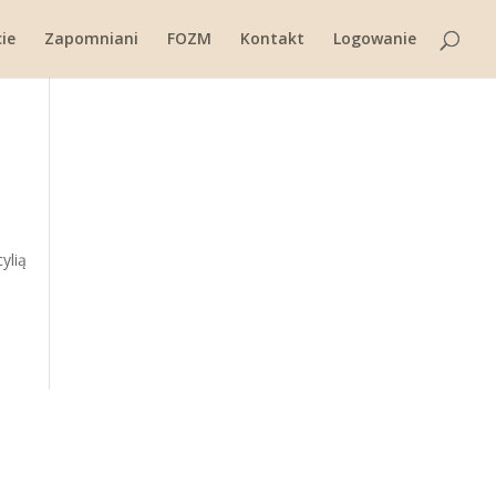
ie
Zapomniani
FOZM
Kontakt
Logowanie
ylią