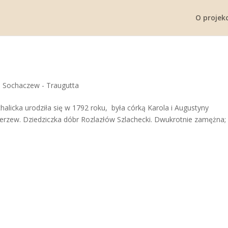
O projekc
|
Sochaczew - Traugutta
licka urodziła się w 1792 roku, była córką Karola i Augustyny
erzew. Dziedziczka dóbr Rozlazłów Szlachecki. Dwukrotnie zamężna;