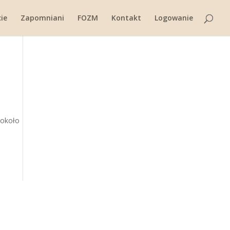
ie
Zapomniani
FOZM
Kontakt
Logowanie
 około