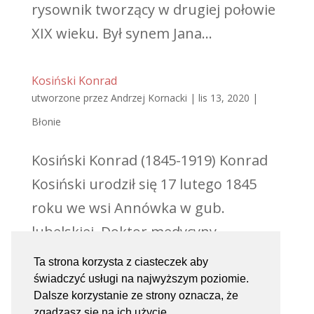
rysownik tworzący w drugiej połowie
XIX wieku. Był synem Jana...
Kosiński Konrad
utworzone przez
Andrzej Kornacki
|
lis 13, 2020
|
Błonie
Kosiński Konrad (1845-1919) Konrad
Kosiński urodził się 17 lutego 1845
roku we wsi Annówka w gub.
lubelskiej. Doktor medycyny,
społecznik, współzałożyciel Błońskiej
Ta strona korzysta z ciasteczek aby
Ochotniczej Straży Ogniowej,
świadczyć usługi na najwyższym poziomie.
Dalsze korzystanie ze strony oznacza, że
organizator szpitala w Błoniu. Był
zgadzasz się na ich użycie.