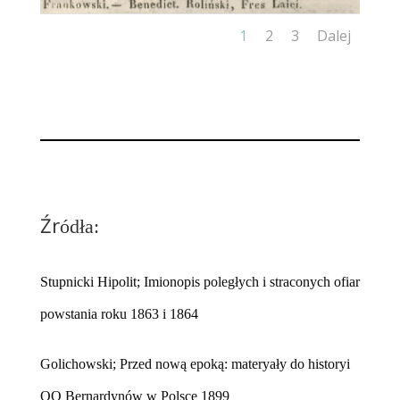
1
2
3
Dalej
Źr
ódła:
Stupnicki Hipolit; Imionopis poległych i straconych ofiar
powstania roku 1863 i 1864
Golichowski; Przed nową epoką: materyały do historyi
OO Bernardynów w Polsce 1899