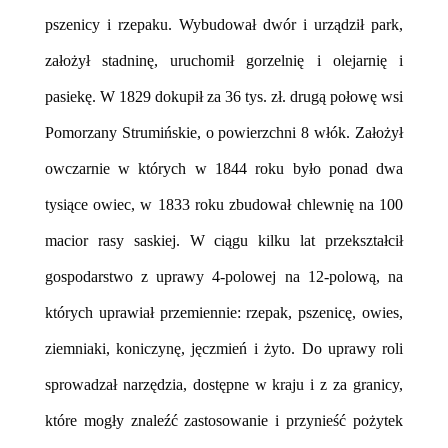
pszenicy i rzepaku. Wybudował dwór i urządził park,
założył stadninę, uruchomił gorzelnię i olejarnię i
pasiekę. W 1829 dokupił za 36 tys. zł. drugą połowę wsi
Pomorzany Strumińskie, o powierzchni 8 włók. Założył
owczarnie w których w 1844 roku było ponad dwa
tysiące owiec, w 1833 roku zbudował chlewnię na 100
macior rasy saskiej. W ciągu kilku lat przekształcił
gospodarstwo z uprawy 4-polowej na 12-polową, na
których uprawiał przemiennie: rzepak, pszenicę, owies,
ziemniaki, koniczynę, jęczmień i żyto. Do uprawy roli
sprowadzał narzędzia, dostępne w kraju i z za granicy,
które mogły znaleźć zastosowanie i przynieść pożytek