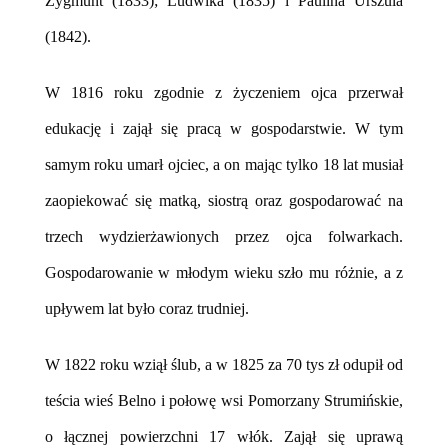
Zygmunt (1833); Ludwika (1835) i Paulina Urszula
(1842).
W 1816 roku zgodnie z życzeniem ojca przerwał
edukację i zajął się pracą w gospodarstwie. W tym
samym roku umarł ojciec, a on mając tylko 18 lat musiał
zaopiekować się matką, siostrą oraz gospodarować na
trzech wydzierżawionych przez ojca folwarkach.
Gospodarowanie w młodym wieku szło mu różnie, a z
upływem lat było coraz trudniej.
W 1822 roku wziął ślub, a w 1825 za 70 tys zł odupił od
teścia wieś Belno i połowę wsi Pomorzany Strumińskie,
o łącznej powierzchni 17 włók. Zajął się uprawą