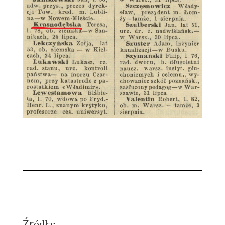
Źr
ódła: