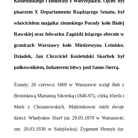
Kozietulskiego i Honoraty z Wierzejskich. Ojciec był
p
isarzem X Departamentu Rządzącego Senatu, był
właścicielem majątku ziemskiego Porady koło Białej
Rawskiej oraz folwarku Zagóźdź leżącego obecnie w
granicach Warszawy koło Miedzeszyna Letnisko.
Dziadek, Jan Chrzciciel Kozietulski Skarbek był
pułkownikiem, bohaterem bitwy pod Samo-Sierrą.
Żonaty; 26 czerwca 1869 w Warszawie wziął ślub z
Bronisławą Marianną Sikorską (1840-97), córką Józefa i
Marii z Chrzanowskich. Małżonkowie mieli dwoje
dzieci:
Władysław Józef (ur. 29.05.1870 w Warszawie;
zm. 20.03.1938 w Sulejówku);
Zygmunt Henryk (ur.