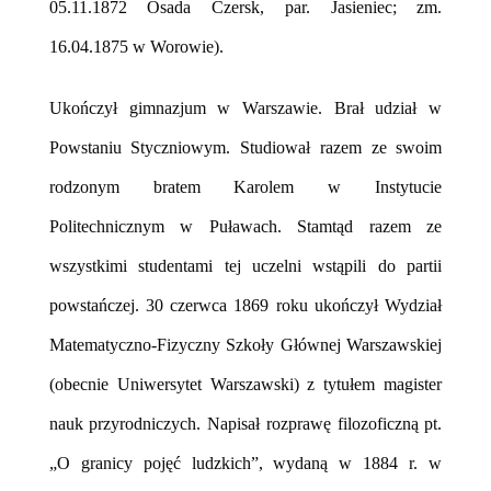
05.11.1872 Osada Czersk, par. Jasieniec; zm.
16.04.1875 w Worowie).
Ukończył gimnazjum w Warszawie.
Brał udział w
Powstaniu
Styczniowym. S
tudiował razem ze swoim
rodzonym bratem Karolem w Instytucie
Politechnicznym w Puławach. Stamtąd razem ze
wszystkimi studentami tej uczelni wstąpili do partii
powstańczej.
30 czerwca 1869 roku ukończył Wydział
Ma
tematyczno-Fizyczny Szkoły Głównej Warszawskiej
(obecnie Uniwersytet Warszawski) z tytułem magister
nauk przyrodniczych.
Napisał rozprawę filozoficzną pt.
„O granicy pojęć ludzkich”, wydaną w 1884 r. w