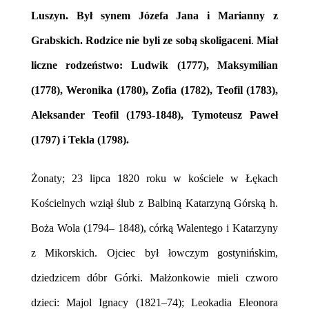
Luszyn. Był synem Józefa Jana i Marianny z
Grabskich. Rodzice nie byli ze sobą skoligaceni
.
Miał
liczne rodzeństwo: Ludwik (1777), Maksymilian
(1778), Weronika (1780), Zofia (1782), Teofil (1783),
Aleksander Teofil (1793-1848), Tymoteusz Paweł
(1797) i Tekla (1798).
Żonaty; 23 lipca 1820 roku w kościele w Łękach
Kościelnych wziął ślub z Balbiną Katarzyną Górską h.
Boża Wola (1794– 1848), córką Walentego i Katarzyny
z Mikorskich. Ojciec był łowczym gostynińskim,
dziedzicem dóbr Górki. Małżonkowie mieli czworo
dzieci: Majol Ignacy (1821–74); Leokadia Eleonora