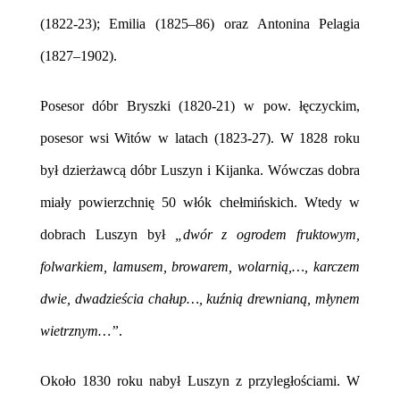
(1822-23); Emilia (1825–86) oraz Antonina Pelagia
(1827–1902).
Posesor dóbr Bryszki (1820-21) w pow. łęczyckim,
posesor wsi Witów w latach (1823-27). W 1828 roku
był dzierżawcą dóbr Luszyn i Kijanka. Wówczas dobra
miały powierzchnię 50 włók chełmińskich. Wtedy w
dobrach Luszyn był
„dwór z ogrodem fruktowym,
folwarkiem, lamusem, browarem, wolarnią,…, karczem
dwie, dwadzieścia chałup…, kuźnią drewnianą, młynem
wietrznym…”
.
Około 1830 roku nabył Luszyn z przyległościami. W