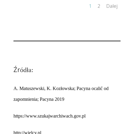
1
2
Dalej
Źr
ódła:
A. Matuszewski, K. Kozłowska; Pacyna ocalić od
zapomnienia; Pacyna 2019
https://www.szukajwarchiwach.gov.pl
http://wielcy.pl