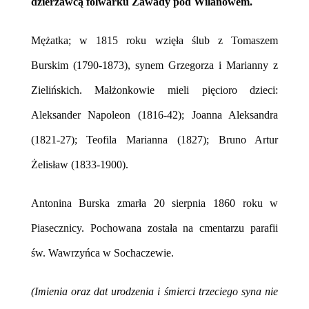
dzierżawcą folwarku Zawady pod Wilanowem.
Mężatka; w 1815 roku wzięła ślub z Tomaszem
Burskim (1790-1873), synem Grzegorza i Marianny z
Zielińskich. Małżonkowie mieli pięcioro dzieci:
Aleksander Napoleon (1816-42);
Joanna Aleksandra
(1821-27);
Teofila Marianna (1827);
Bruno Artur
Żelisław (1833-1900).
Antonina Burska zmarła 20 sierpnia 1860 roku w
Piasecznicy. Pochowana została na cmentarzu parafii
św. Wawrzyńca w Sochaczewie.
(Imienia oraz dat urodzenia i śmierci trzeciego syna nie