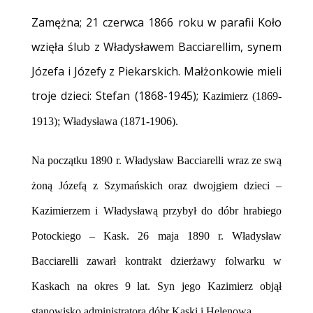
Zamężna; 21 czerwca 1866 roku w parafii Koło
wzięła ślub z Władysławem Bacciarellim, synem
Józefa i Józefy z Piekarskich. Małżonkowie mieli
troje dzieci:
Stefan (1868-1945);
Kazimierz (1869-
1913);
Władysława (1871-1906).
Na początku 1890 r. Władysław Bacciarelli wraz ze swą
żoną Józefą z Szymańskich oraz dwojgiem dzieci –
Kazimierzem i Władysławą przybył do dóbr hrabiego
Potockiego – Kask. 26 maja 1890 r. Władysław
Bacciarelli zawarł kontrakt dzierżawy folwarku w
Kaskach na okres 9 lat. Syn jego Kazimierz objął
stanowisko administratora dóbr Kaski i Helenowa.