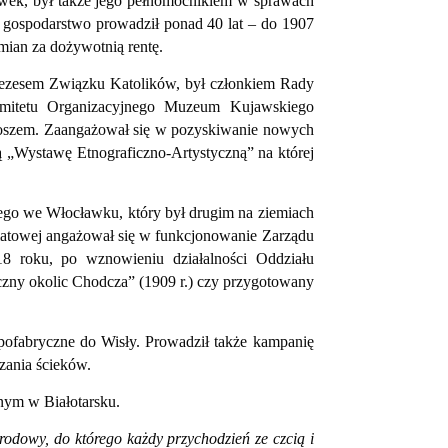
ówek, był także jego pełnomocnikiem w sprawach
 gospodarstwo prowadził ponad 40 lat – do 1907
mian za dożywotnią rentę.
prezesem Związku Katolików, był członkiem Rady
mitetu Organizacyjnego Muzeum Kujawskiego
toszem. Zaangażował się w pozyskiwanie nowych
 „Wystawę Etnograficzno-Artystyczną” na której
go we Włocławku, który był drugim na ziemiach
atowej angażował się w funkcjonowanie Zarządu
8 roku, po wznowieniu działalności Oddziału
czny okolic Chodcza” (1909 r.) czy przygotowany
pofabryczne do Wisły. Prowadził także kampanię
zania ścieków.
nym w Białotarsku.
dowy, do którego każdy przychodzień ze czcią i