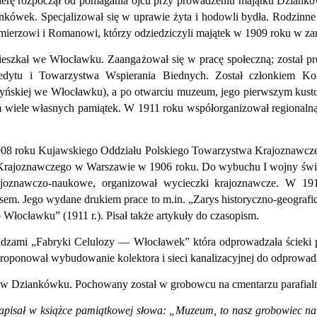
arierę rozpoczął od pomagania ojcu przy prowadzeniu majątku Dziank
kówek. Specjalizował się w uprawie żyta i hodowli bydła. Rodzinne
mierzowi i Romanowi, którzy odziedziczyli majątek w 1909 roku w za
ieszkał we Włocławku. Zaangażował się w pracę społeczną; został 
dytu i Towarzystwa Wspierania Biednych. Został członkiem Ko
zyńskiej we Włocławku), a po otwarciu muzeum, jego pierwszym kus
 wiele własnych pamiątek. W 1911 roku współorganizował regionalną
1908 roku Kujawskiego Oddziału Polskiego Towarzystwa Krajoznawcze
 Krajoznawczego w Warszawie w 1906 roku. Do wybuchu I wojny świ
joznawczo-naukowe, organizował wycieczki krajoznawcze. W 191
m. Jego wydane drukiem prace to m.in. „Zarys historyczno-geografi
Włocławku” (1911 r.). Pisał także artykuły do czasopism.
ładzami „Fabryki Celulozy — Włocławek” która odprowadzała ścieki 
roponował wybudowanie kolektora i sieci kanalizacyjnej do odprowad
 w Dziankówku. Pochowany został w grobowcu na cmentarzu parafial
pisał w książce pamiątkowej słowa: „Muzeum, to nasz grobowiec naro