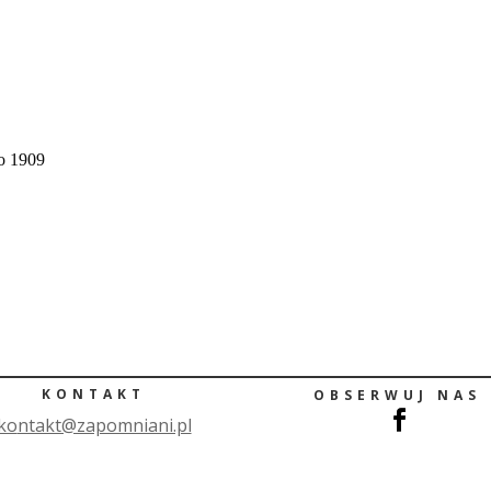
o 1909
KONTAKT
OBSERWUJ NAS
ko
ntakt@zapomniani.pl