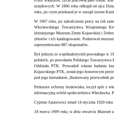
Przez większość życia pracował jako rolnik. K
urzędowych. W 1866 roku odkupił od ojca Dzian
roku, po czym przekazał je w zarząd synom Kazi
W 1907 roku, po zakończeniu pracy na roli zam
Włocławskiego Towarzystwa Wzajemnego Kre
(dzisiejszego Muzeum Ziemi Kujawskiej i Dobr
zbiorów i ich katalogowanie. Podarował muzeum
zaprezentowano 887 eksponatów.
Był jednym ze współzałożycieli powstałego w 
polskich, po powołaniu Polskiego Towarzystwa
Oddziału PTK. Prowadził własne badania kra
Kujawskiego PTK, został jego honorowym prezese
pod jego kierunkiem „Ilustrowany przewodnik po 
Prekursor ochrony środowiska; toczył spór z w
informacyjną wśród społeczeństwa Włocławka. P
Cyprian Apanowicz zmarł 14 stycznia 1920 roku
18 marca 1909 roku, w dniu otwarcia Muzeum za