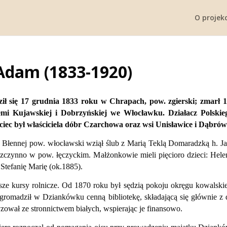
O projekc
Adam (1833-1920)
 się 17 grudnia 1833 roku w Chrapach, pow. zgierski; zmarł 1
emi Kujawskiej i Dobrzyńskiej we Włocławku. Działacz Polsk
ciec był właściciela dóbr Czarchowa oraz wsi Unisławice i Dąbró
w Błennej pow. włocławski wziął ślub z Marią Teklą Domaradzką h. Jas
zczynno w pow. łęczyckim. Małżonkowie mieli pięcioro dzieci: Hele
Stefanię Marię (ok.1885).
ze kursy rolnicze. Od 1870 roku był sędzią pokoju okręgu kowalskie
romadził w Dziankówku cenną bibliotekę, składającą się głównie z dz
zował ze stronnictwem białych, wspierając je finansowo.