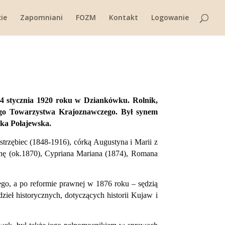
ie
Zapomniani
FOZM
Kontakt
Logowanie
4 stycznia 1920 roku w Dziankówku. Rolnik,
iego Towarzystwa Krajoznawczego. Był synem
wka Połajewska.
trzębiec (1848-1916), córką Augustyna i Marii z
nę (ok.1870), Cypriana Mariana (1874), Romana
go, a po reformie prawnej w 1876 roku – sędzią
ieł historycznych, dotyczących historii Kujaw i