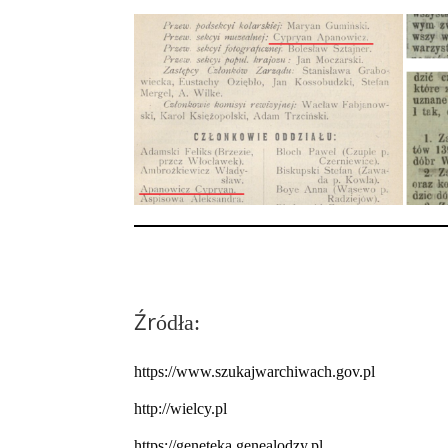
Źr
ódła:
https://www.szukajwarchiwach.gov.pl
http://wielcy.pl
https://geneteka.genealodzy.pl